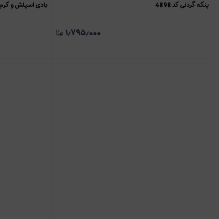
پنکه گردنی کد 4898
بادی اسپلش و کرم ش
۱٫۷۹۵٫۰۰۰