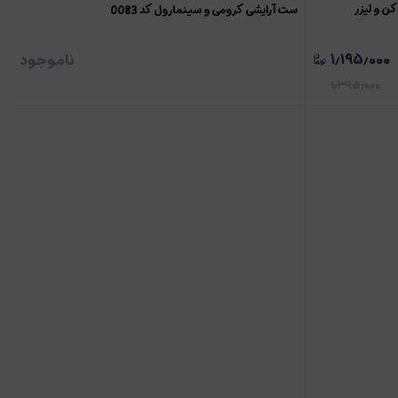
ست آرایشی کرومی و سینمارول کد 0083
۱٫۱۹۵٫۰۰۰
ناموجود
۱٫۳۹۵٫۰۰۰