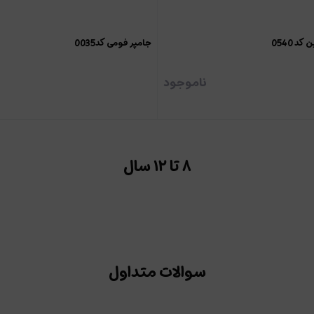
د 0540
جامپر فومی کد0035
ناموجود
۸ تا ۱۲ سال
سوالات متداول