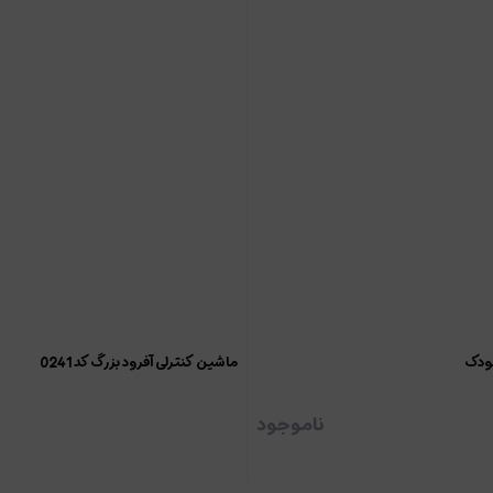
ودک
ماشین کنترلی آفرود بزرگ کد 0241
ناموجود