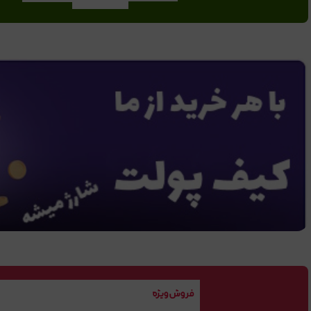
Walkie
موزیکال
ای تاشو
Talkie کد
کد 4181
کد4186
4207