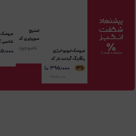
استیج
عروسک ن
سوپرایزی کد
شانسی کد 15
3382
ناموجود
۹۵٫۰۰۰
عروسک لبوبو انرژی
مشاهده همه
رنگارنگ گردنبد دار کد
3860
۳۹۵٫۰۰۰
۱۳
٪
۴۵۵٫۰۰۰