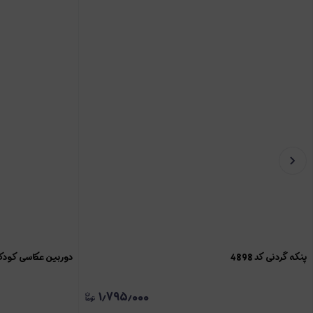
پنکه گردنی کد 4898
دوربین عکاسی کودک با
۱٫۷۹۵٫۰۰۰