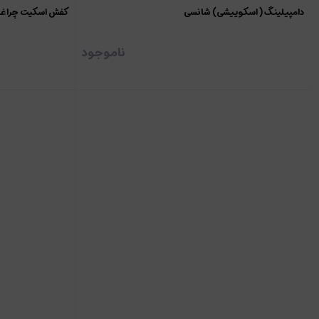
دامپیلینگ ( اسکوییشی) شانسی
کفش اسکیت چراغدار ش
ناموجود