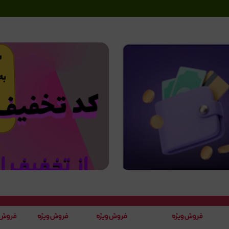
کد
0963
کد
و
پارچه ای
4955
4737
پسرانه
کد 3420