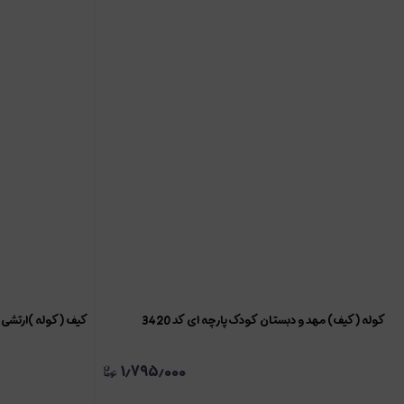
کوله (کیف) مهد و دبستان کودک پارچه ای کد 3420
کیف (کوله )ارتشی کد 4
۱٫۷۹۵٫۰۰۰