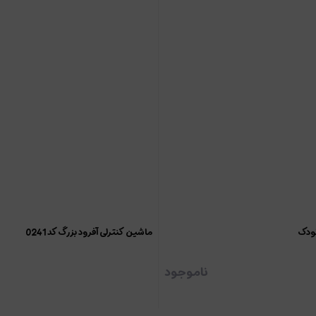
ودک
ماشین کنترلی آفرود بزرگ کد 0241
ناموجود