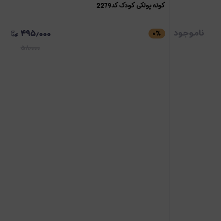
کوله پولکی کودک کد2279
ناموجود
۴۹۵٫۰۰۰
۰
٪
۵۸٫۰۰۰