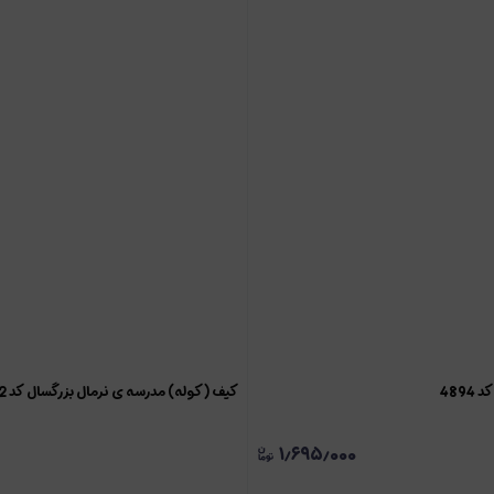
489
کیف (کوله) مدرسه ی نرمال بزرگسال کد 4892
۱٫۶۹۵٫۰۰۰