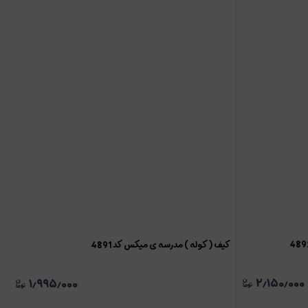
کیف ( کوله ) مدرسه ی میکس کد 4891
۲٫۱۵۰٫۰۰۰
۱٫۹۹۵٫۰۰۰