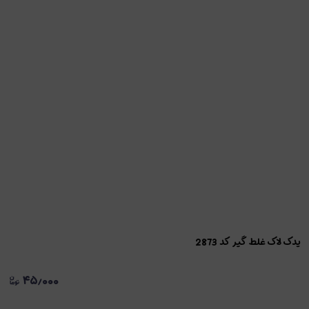
یدک لاک غلط گیر کد 2873
۴۵٫۰۰۰