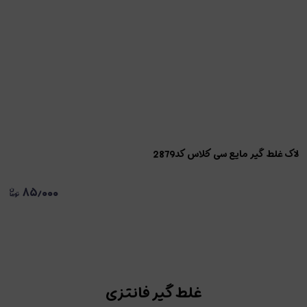
لاک غلط گیر مایع سی کلاس کد2879
۸۵٫۰۰۰
غلط گیر فانتزی