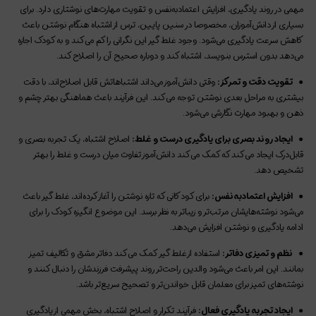
مهمی در روند یادگیری، افزایش اعتمادبه‌نفس و تقویت مهارت‌های نوشتاری دارد. برای
بسیاری از دانش‌آموزان، مخصوصا در سنین پایین، ترس از اشتباه هنگام نوشتن باعث
کاهش سرعت یادگیری می‌شود. وجود غلط‌‌‌‌ گیر این نگرانی را کم می‌کند و به کودک اجازه
می‌دهد بدون استرس بنویسد، اشتباه کند و دوباره صحیح آن را اصلاح کند.
●
تقویت دقت و تمرکز:
وقتی دانش‌آموز می‌داند اشتباهاتش قابل اصلاح‌اند، با دقت
بیشتری به مراحل بعدی نوشتن توجه می‌کند. این فرآیند باعث هماهنگی بهتر چشم و
ذهن و بهبود مهارت نگارشی می‌شود.
●
ایجاد روند بصری برای یادگیری درست و غلط:
اصلاح اشتباه، یک تجربه بصری و
قابل‌درک ایجاد می‌کند که کمک می‌کند دانش‌آموز تفاوت میان درست و غلط را بهتر
تشخیص دهد.
●
افزایش اعتمادبه‌نفس:
برای کودکانی که تازه نوشتن را آغاز کرده‌اند، غلط‌‌‌‌ گیر باعث
می‌شود نوشته‌هایشان مرتب‌تر و زیباتر به نظر برسد. این موضوع انگیزه کودک را برای
ادامه یادگیری و نوشتن افزایش می‌دهد.
●
نظم و تمیزی دفاتر:
استفاده از غلط‌‌‌‌ گیر کمک می‌کند دفاتر مشق و تکالیف تمیز
بمانند. این امر باعث می‌شود والدین راحت‌تر روند پیشرفت فرزندشان را دنبال کنند و
نوشته‌های تمیز برای معلمان قابل خواندن‌تر و تصحیح سریع‌تر باشد.
●
ایجاد تجربه یادگیری فعال:
فرآیند تکرار و اصلاح اشتباه، بخش مهمی از یادگیری